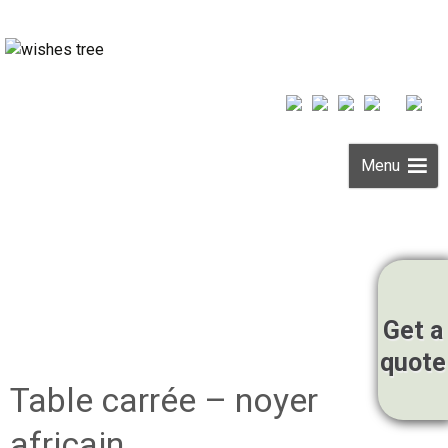
Menu
Skip to
content
Get a
quote
Table carrée – noyer
africain