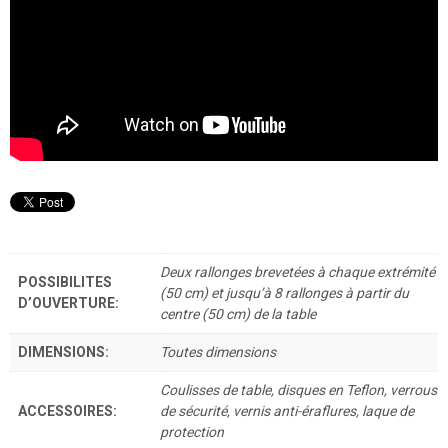
Deux rallonges brevetées à chaque extrémité
POSSIBILITES
(50 cm) et jusqu’à 8 rallonges à partir du
D’OUVERTURE:
centre (50 cm) de la table
DIMENSIONS:
Toutes dimensions
Coulisses de table, disques en Teflon, verrous
ACCESSOIRES:
de sécurité, vernis anti-éraflures, laque de
protection