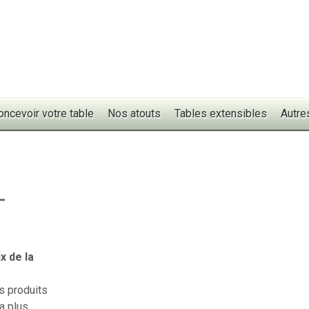
oncevoir votre table
Nos atouts
Tables extensibles
Autre
–
ix de la
es produits
a plus