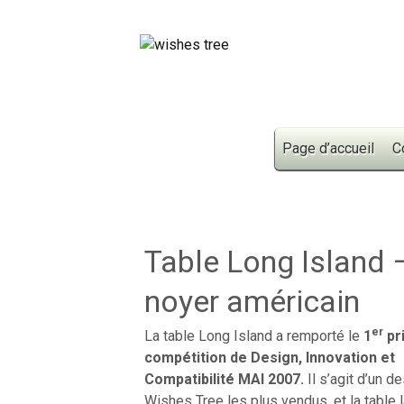
Skip to content
Page d’accueil
C
Table Long Island 
noyer américain
er
La table Long Island a remporté le
1
pr
compétition de Design, Innovation et
Compatibilité MAI 2007.
Il s’agit d’un d
Wishes Tree les plus vendus, et la table l