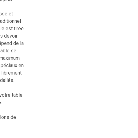
sse et
raditionnel
lle est tirée
ns devoir
épend de la
table se
n maximum
spéciaux en
 librement
dallés.
votre table
.
lons de